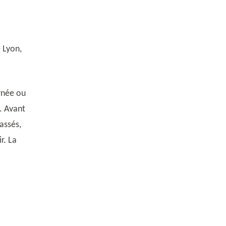
 Lyon,
rnée ou
. Avant
cassés,
r. La