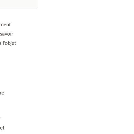
 savoir
 l’objet
re
v
 et