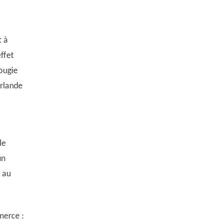
t à
ffet
bougie
irlande
le
un
t au
merce :