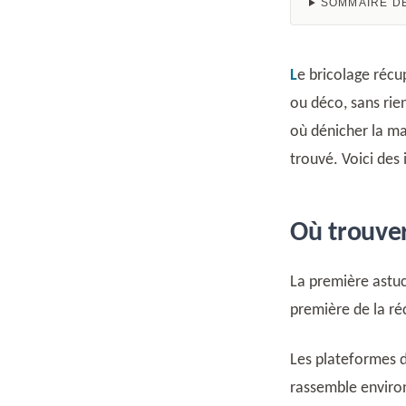
SOMMAIRE DE
Le bricolage récup transforme des objets voués à la poubelle en mobilier, rangement
ou déco, sans rie
où dénicher la ma
trouvé. Voici des 
Où trouver
La première astuc
première de la ré
Les plateformes d
rassemble environ