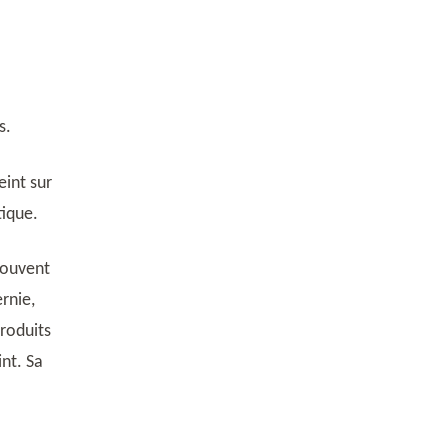
s.
eint sur
tique.
souvent
rnie,
roduits
nt. Sa