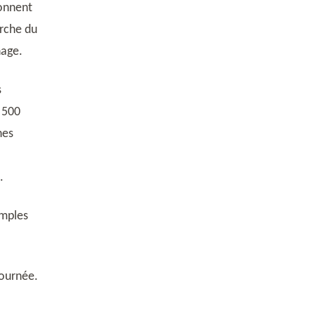
ionnent
rche du
nage.
s
 500
nes
.
emples
journée.