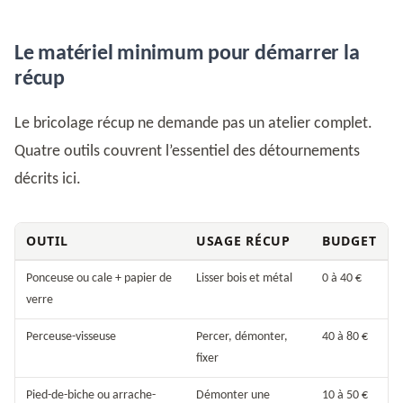
Le matériel minimum pour démarrer la
récup
Le bricolage récup ne demande pas un atelier complet.
Quatre outils couvrent l’essentiel des détournements
décrits ici.
OUTIL
USAGE RÉCUP
BUDGET
Ponceuse ou cale + papier de
Lisser bois et métal
0 à 40 €
verre
Perceuse-visseuse
Percer, démonter,
40 à 80 €
fixer
Pied-de-biche ou arrache-
Démonter une
10 à 50 €