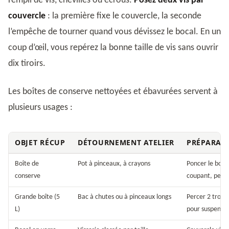
rempli de vis, chevilles ou écrous.
Posez deux vis par
couvercle
: la première fixe le couvercle, la seconde
l’empêche de tourner quand vous dévissez le bocal. En un
coup d’œil, vous repérez la bonne taille de vis sans ouvrir
dix tiroirs.
Les boîtes de conserve nettoyées et ébavurées servent à
plusieurs usages :
OBJET RÉCUP
DÉTOURNEMENT ATELIER
PRÉPARAT
Boîte de
Pot à pinceaux, à crayons
Poncer le bord
conserve
coupant, pein
Grande boîte (5
Bac à chutes ou à pinceaux longs
Percer 2 trous
L)
pour suspendr