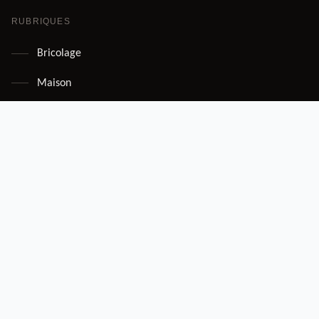
RUBRIQUES
Bricolage
Maison
Décoration
Jardin
INFORMATIONS
À propos
Contact
Mentions légales