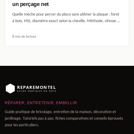
un perçage net
Quelle mèche pour percer du placo sans abîmer la plaque : foret
à bois, HSS, diamètre exact selon la cheville. Méthode, vitesse et
erreurs à éviter.
8 min de lecture
RÉPARER, ENTRETENIR, EMBELLIR.
Guide pratique de bricolage, entretien de la maison, décoration et
jardinage. Tutoriels pas à pas, fiches comparatives et conseils éprouvés
pour les particuliers.